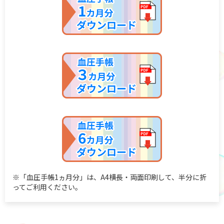
※「⾎圧⼿帳1ヵ⽉分」は、A4横⻑‧両⾯印刷して、半分に折
ってご利⽤ください。