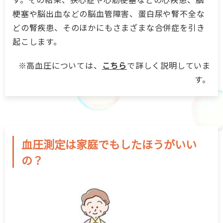
梗塞や脳出血などの脳血管障害、蛋白尿や腎不全な
お肌の健康
どの腎疾患、そのほかにもさまざまな合併症を引き
起こします。
こころの健康 for Women
※高血圧については、
こちら
で詳しく説明していま
す。
抗菌薬を正しく知って使おう
妊娠について考えるスタートBOOK
血圧測定は家庭でもしたほうがいい
一般の皆さまへ
の？
企業サイト