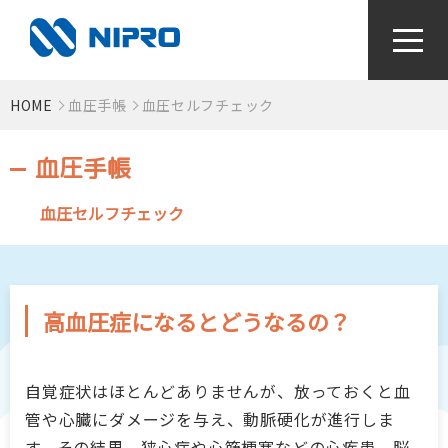
HOME
血圧手帳
血圧セルフチェック
かかりつけ薬局をつくろう！
血圧手帳
お薬と病気のなるほどライブラリ
血圧セルフチェック
視て！聴いて！知っとく健康動画
感染症対策〜手指衛生って何？〜
高血圧症になるとどうなるの？
検査値はからだの通信簿
自覚症状はほとんどありませんが、放っておくと血
管や心臓にダメージを与え、動脈硬化が進行しま
血圧手帳
す。その結果、狭心症や心筋梗塞などの心疾患、脳