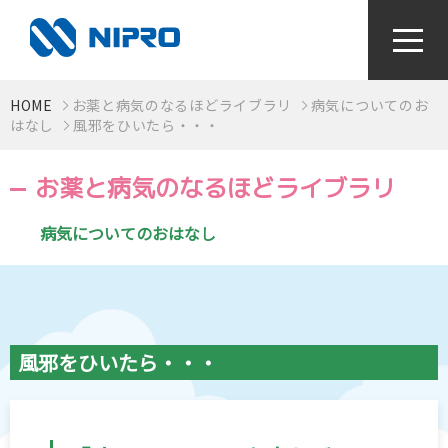
HOME
お薬と病気のなるほどライブラリ
病気についてのお
かかりつけ薬局をつくろう！
はなし
風邪をひいたら・・・
お薬と病気のなるほどライブラリ
お薬と病気のなるほどライブラリ
病気についてのおはなし
視て！聴いて！知っとく健康動画
感染症対策〜手指衛生って何？〜
風邪をひいたら・・・
検査値はからだの通信簿
血圧手帳