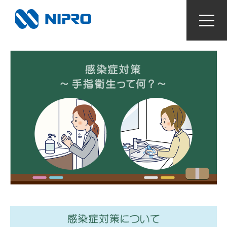
かかりつけ薬局をつくろう！
お薬と病気のなるほどライブラリ
視て！聴いて！知っとく健康動画
感染症対策〜手指衛生って何？〜
検査値はからだの通信簿
血圧手帳