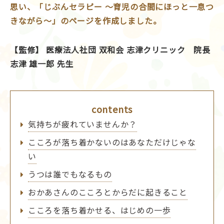
血圧手帳
思い、「じぶんセラピー ～育児の合間にほっと一息つ
きながら～」のページを作成しました。
お肌の健康
【監修】 医療法人社団 双和会 志津クリニック 院長
志津 雄一郎 先生
こころの健康 for Women
contents
抗菌薬を正しく知って使おう
気持ちが疲れていませんか？
こころが落ち着かないのはあなただけじゃな
妊娠について考えるスタートBOOK
い
うつは誰でもなるもの
一般の皆さまへ
おかあさんのこころとからだに起きること
こころを落ち着かせる、はじめの一歩
企業サイト