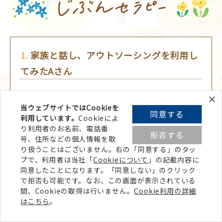
1.
家族と話し、アウトソーシングを利用し
てみたAさん
家族と話しあい、週1回ベビーシッターに来ても
らうことにした。美容院に行ったり、外食をし
当ウェブサイトではCookieを
同意する
利用しています。
Cookieによ
たり気分転換の時間をつくることができた。ベ
り利用者のお名前、電話番
拒否する
ビーシッターに子育ての相談もできて、育児を
号、住所などの個人情報を取
楽しいと感じられるようになった。
り扱うことはございません。右の「同意する」の
タッ
プ
で、利用者は当社「
Cookieについて
」の記載内容に
同意したことになります。「同意しない」のクリック
で拒否も可能です。なお、この画面が表示されている
間、Cookieの取得は行いません。
Cookie利用の詳細
はこちら
。