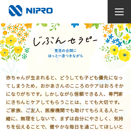
かかりつけ薬局をつくろう！
お薬と病気のなるほどライブラリ
視て！聴いて！知っとく健康動画
赤ちゃんが生まれると、どうしても子ども優先になっ
てしまうため、おかあさんのこころのケアはおろそか
になりがちです。しかしながら信頼できる人、専門家
感染症対策〜手指衛生って何？〜
にきちんとケアしてもらうことは、とても大切です。
ご家族、ご友人、医療機関でも助けてもらえる人と一
検査値はからだの通信簿
緒に、無理をしないで、まずは自分にやさしく、気持
ちを伝えることで、健やかな毎日を過ごしてほしいと