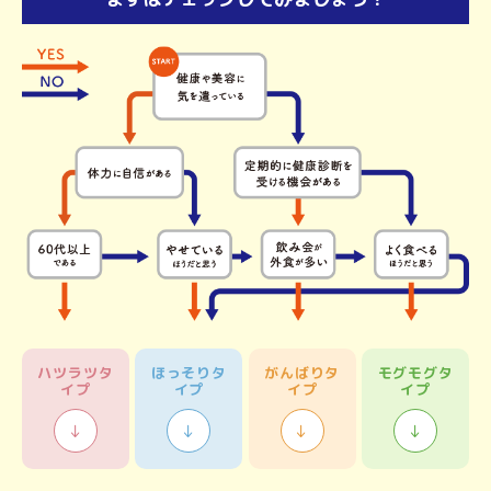
ハツラツ
タ
ほっそり
タ
がんばり
タ
モグモグ
タ
イプ
イプ
イプ
イプ
↓
↓
↓
↓