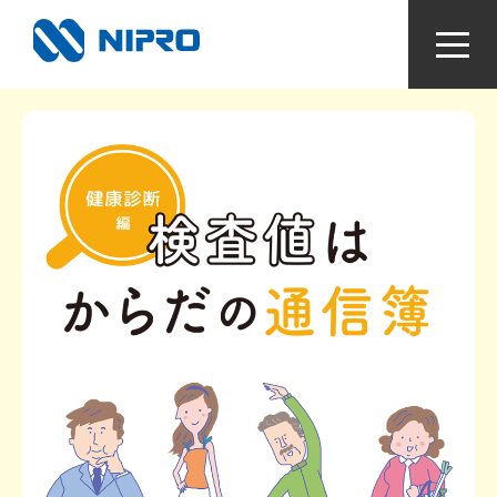
かかりつけ薬局をつくろう！
お薬と病気のなるほどライブラリ
視て！聴いて！知っとく健康動画
感染症対策〜手指衛生って何？〜
検査値はからだの通信簿