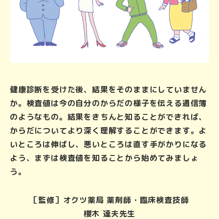
血圧手帳
お肌の健康
こころの健康 for Women
健康診断を受けた後、結果をそのままにしていません
か。検査値は今の自分のからだの様子を伝える通信簿
抗菌薬を正しく知って使おう
のようなもの。結果をきちんと知ることができれば、
からだについてより深く理解することができます。よ
妊娠について考えるスタートBOOK
いところは伸ばし、悪いところは直す手がかりになる
よう、まずは検査値を知ることから始めてみましょ
う。
一般の皆さまへ
［監修］
オクツ薬局 薬剤師・臨床検査技師
企業サイト
櫻木 達夫先生