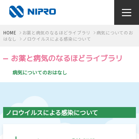
HOME
お薬と病気のなるほどライブラリ
病気についてのお
かかりつけ薬局をつくろう！
はなし
ノロウイルスによる感染について
お薬と病気のなるほどライブラリ
お薬と病気のなるほどライブラリ
病気についてのおはなし
視て！聴いて！知っとく健康動画
感染症対策〜手指衛生って何？〜
ノロウイルスによる感染について
検査値はからだの通信簿
血圧手帳