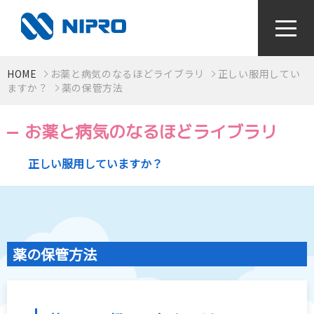
HOME
お薬と病気のなるほどライブラリ
正しい服用してい
かかりつけ薬局をつくろう！
ますか？
薬の保管方法
お薬と病気のなるほどライブラリ
お薬と病気のなるほどライブラリ
正しい服用していますか？
視て！聴いて！知っとく健康動画
感染症対策〜手指衛生って何？〜
薬の保管方法
検査値はからだの通信簿
血圧手帳