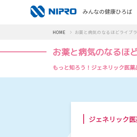
みんなの健康ひろば
HOME
お薬と病気のなるほどライブ
かかりつけ薬局をつくろう！
お薬と病気のなるほ
お薬と病気のなるほどライブラリ
もっと知ろう！ジェネリック医薬
視て！聴いて！知っとく健康動画
感染症対策〜手指衛生って何？〜
検査値はからだの通信簿
ジェネリック医
血圧手帳