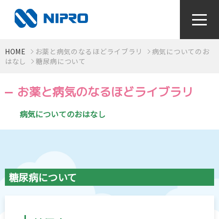
HOME
お薬と病気のなるほどライブラリ
病気についてのお
かかりつけ薬局をつくろう！
はなし
糖尿病について
お薬と病気のなるほどライブラリ
お薬と病気のなるほどライブラリ
病気についてのおはなし
視て！聴いて！知っとく健康動画
感染症対策〜手指衛生って何？〜
糖尿病について
検査値はからだの通信簿
血圧手帳