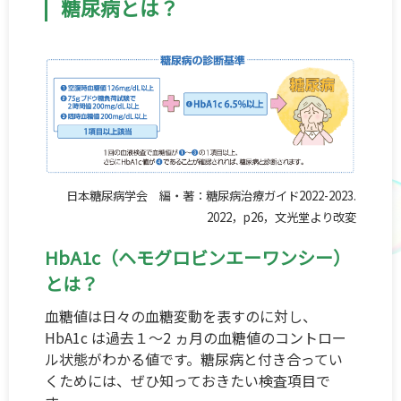
糖尿病とは？
お肌の健康
こころの健康 for Women
抗菌薬を正しく知って使おう
日本糖尿病学会 編・著：糖尿病治療ガイド2022-2023.
2022，p26，文光堂より改変
妊娠について考えるスタートBOOK
HbA1c（ヘモグロビンエーワンシー）
とは？
一般の皆さまへ
血糖値は日々の血糖変動を表すのに対し、
HbA1c は過去１～2 ヵ月の血糖値のコントロー
企業サイト
ル状態がわかる値です。糖尿病と付き合ってい
くためには、ぜひ知っておきたい検査項目で