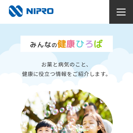
かかりつけ薬局をつくろう！
健
康
ひ
ろ
ば
みんな
の
お薬と病気のなるほどライブラリ
お薬と病気のこと、
視て！聴いて！知っとく健康動画
健康に役立つ情報をご紹介します。
感染症対策〜手指衛生って何？〜
検査値はからだの通信簿
血圧手帳