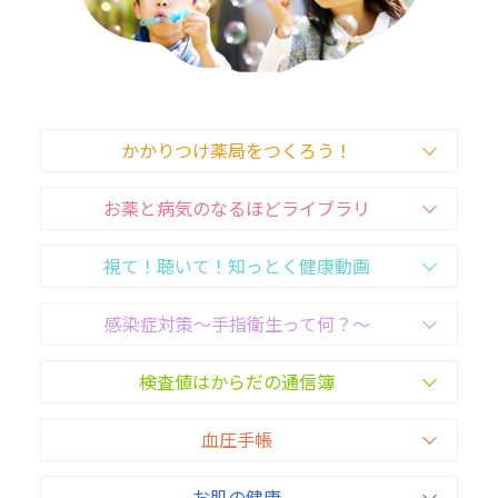
お肌の健康
こころの健康 for Women
かかりつけ薬局をつくろう！
抗菌薬を正しく知って使おう
お薬と病気のなるほどライブラリ
視て！聴いて！知っとく健康動画
妊娠について考えるスタートBOOK
感染症対策〜手指衛生って何？〜
一般の皆さまへ
検査値はからだの通信簿
企業サイト
血圧手帳
お肌の健康