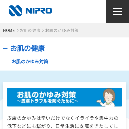
HOME
お肌の健康
お肌のかゆみ対策
かかりつけ薬局をつくろう！
お肌の健康
お薬と病気のなるほどライブラリ
お肌のかゆみ対策
視て！聴いて！知っとく健康動画
感染症対策〜手指衛生って何？〜
検査値はからだの通信簿
皮膚のかゆみは辛いだけでなくイライラや集中力の
低下などにも繋がり、日常生活に支障をきたしてし
血圧手帳