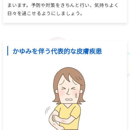
まいます。予防や対策をきちんと行い、気持ちよく
日々を過こせるようにしましょう。
お肌の健康
こころの健康 for Women
かゆみを伴う代表的な皮膚疾患
抗菌薬を正しく知って使おう
妊娠について考えるスタートBOOK
一般の皆さまへ
企業サイト