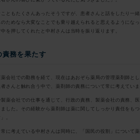
なこともたくさんあったそうですが、患者さんと話をしたり一
んのためなら大変なことでも乗り越えられると思えるようにな
背中を押してくれたと中村さんは当時を振り返ります。
の責務を果たす
製薬会社での勤務を経て、現在はあおぞら薬局の管理薬剤師と
患者さんと触れ合う中で、薬剤師の責務について常に考えてい
や製薬会社での仕事を通じて、行政の責務、製薬会社の責務、
きました。その経験から薬剤師は薬に関してしっかり責任をも
す」。
て常に考えている中村さんは同時に、「国民の役割」について