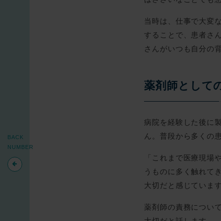
当時は、仕事で大変
することで、患者さ
さんがいつも自分の
薬剤師として
病院を経験した後に
ん。普段から多くの
BACK
NUMBER
「これまで医療現場
うものに多く触れて
大切だと感じていま
薬剤師の責務につい
大切だと話します。