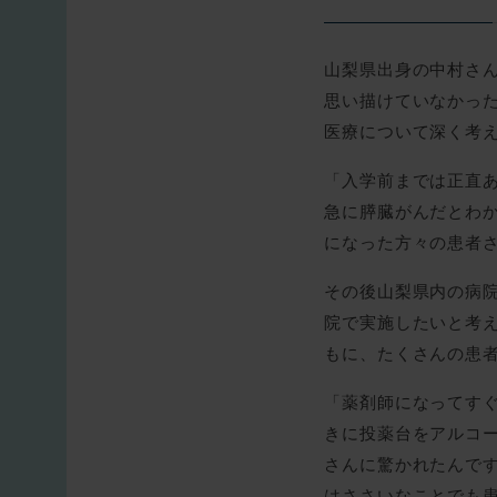
山梨県出身の中村さ
思い描けていなかっ
医療について深く考
「入学前までは正直
急に膵臓がんだとわ
になった方々の患者
その後山梨県内の病
院で実施したいと考え
もに、たくさんの患
「薬剤師になってす
きに投薬台をアルコ
さんに驚かれたんで
はささいなことでも