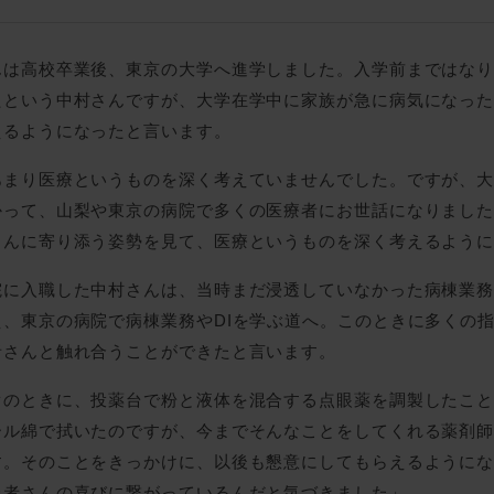
んは高校卒業後、東京の大学へ進学しました。入学前まではな
たという中村さんですが、大学在学中に家族が急に病気になっ
えるようになったと言います。
あまり医療というものを深く考えていませんでした。ですが、大
かって、山梨や東京の病院で多くの医療者にお世話になりまし
さんに寄り添う姿勢を見て、医療というものを深く考えるよう
院に入職した中村さんは、当時まだ浸透していなかった病棟業
、東京の病院で病棟業務やDIを学ぶ道へ。このときに多くの
者さんと触れ合うことができたと言います。
ぐのときに、投薬台で粉と液体を混合する点眼薬を調製したこ
ール綿で拭いたのですが、今までそんなことをしてくれる薬剤
す。そのことをきっかけに、以後も懇意にしてもらえるように
患者さんの喜びに繋がっているんだと気づきました」。