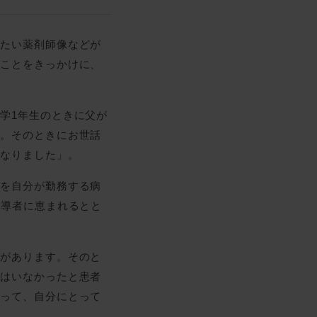
りたい薬剤師像などが
たことをきっかけに、
学1年生のときに父が
た。そのときにお世話
になりました」。
務を自分が勤務する病
指導者に恵まれるとと
とがあります。そのと
師はいなかったと患者
なって、自分にとって