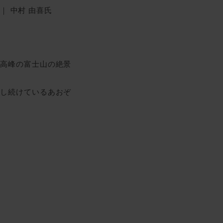
｜ 中村 由喜氏
最高峰の富士山の絶景
献し続けているあおぞ