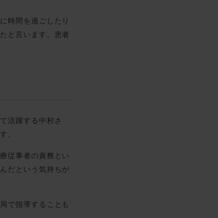
緒に時間を過ごしたり
ったと言います。患者
して活躍する中村さ
ます。
医療従事者の責務とい
つんだという気持ちが
薬局で指導することも