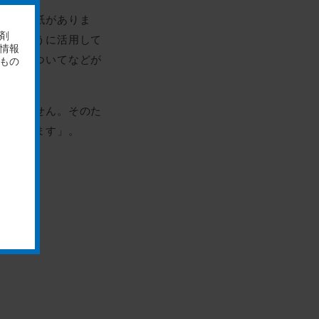
ている用紙がありま
でどのように活用して
ることについてなどが
といけません。そのた
だと思います」。