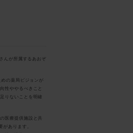
村さんが所属するあおぞ
ための薬局ビジョンが
方向性ややるべきこと
に足りないことを明確
他の医療提供施設と共
要があります。