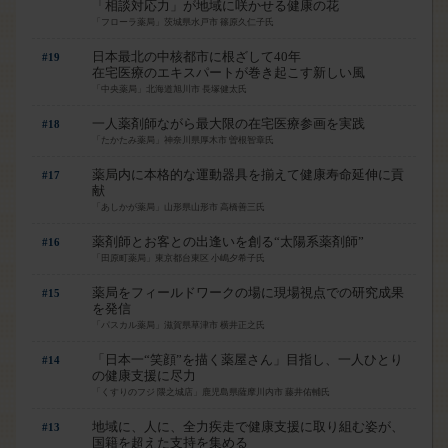
「相談対応力」が地域に咲かせる健康の花
「フローラ薬局」茨城県水戸市 篠原久仁子氏
日本最北の中核都市に根ざして40年
#19
在宅医療のエキスパートが巻き起こす新しい風
「中央薬局」北海道旭川市 長塚健太氏
一人薬剤師ながら最大限の在宅医療参画を実践
#18
「たかたみ薬局」神奈川県厚木市 曽根智章氏
薬局内に本格的な運動器具を揃えて健康寿命延伸に貢
#17
献
「あしかが薬局」山形県山形市 高橋善三氏
薬剤師とお客との出逢いを創る“太陽系薬剤師”
#16
「田原町薬局」東京都台東区 小嶋夕希子氏
薬局をフィールドワークの場に現場視点での研究成果
#15
を発信
「パスカル薬局」滋賀県草津市 横井正之氏
「日本一“笑顔”を描く薬屋さん」目指し、一人ひとり
#14
の健康支援に尽力
「くすりのフジ 隈之城店」鹿児島県薩摩川内市 藤井佑輔氏
地域に、人に、全力疾走で健康支援に取り組む姿が、
#13
国籍を超えた支持を集める