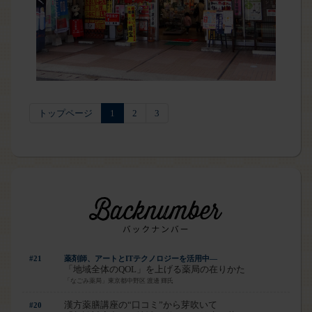
トップページ
1
2
3
#21
薬剤師、アートとITテクノロジーを活用中―
「地域全体のQOL」を上げる薬局の在りかた
「なごみ薬局」東京都中野区 渡邊 輝氏
漢方薬膳講座の“口コミ”から芽吹いて
#20