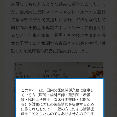
来店してもらえるような試みに着手しました。ま
た、薬局内に授乳スペースやプレイルームを設け
て福岡県の子育て支援店に登録。SNSを駆使して
同じ悩みを抱える母親のネットワークに働きかけ
るなど、仕事と家事、長男とその後に生まれた長
女の子育てにと奮闘する古髙さん自身の生活と連
動した地域密着型経営に踏み出しました。