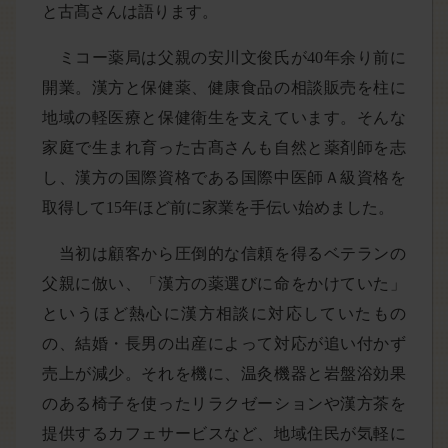
と古髙さんは語ります。
ミコー薬局は父親の安川文俊氏が40年余り前に
開業。漢方と保健薬、健康食品の相談販売を柱に
地域の軽医療と保健衛生を支えています。そんな
家庭で生まれ育った古髙さんも自然と薬剤師を志
し、漢方の国際資格である国際中医師Ａ級資格を
取得して15年ほど前に家業を手伝い始めました。
当初は顧客から圧倒的な信頼を得るベテランの
父親に倣い、「漢方の薬選びに命をかけていた」
というほど熱心に漢方相談に対応していたもの
の、結婚・長男の出産によって対応が追い付かず
売上が減少。それを機に、温灸機器と岩盤浴効果
のある椅子を使ったリラクゼーションや漢方茶を
提供するカフェサービスなど、地域住民が気軽に