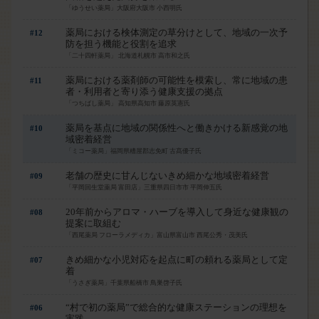
「ゆうせい薬局」大阪府大阪市 小西明氏
薬局における検体測定の草分けとして、地域の一次予
#12
防を担う機能と役割を追求
「二十四軒薬局」 北海道札幌市 高市和之氏
薬局における薬剤師の可能性を模索し、常に地域の患
#11
者・利用者と寄り添う健康支援の拠点
「つちばし薬局」 高知県高知市 藤原英憲氏
はい
薬局を基点に地域の関係性へと働きかける新感覚の地
#10
域密着経営
「ミコー薬局」福岡県糟屋郡志免町 古髙優子氏
老舗の歴史に甘んじないきめ細かな地域密着経営
#09
「平岡回生堂薬局 富田店」三重県四日市市 平岡伸五氏
20年前からアロマ・ハーブを導入して身近な健康観の
#08
提案に取組む
「西尾薬局 フローラメディカ」富山県富山市 西尾公秀・茂美氏
きめ細かな小児対応を起点に町の頼れる薬局として定
#07
着
「うさぎ薬局」千葉県船橋市 鳥巣啓子氏
“村で初の薬局”で総合的な健康ステーションの理想を
#06
実践