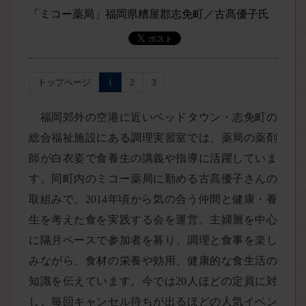
「ミコー薬局」福岡県糟屋郡志免町／古髙優子氏
トップページ
1
2
3
福岡郊外の空港に近いベッドタウン・志免町の
総合福祉施設にある調理実習室では、薬局の薬剤
師が白衣姿で食養生の講義や指導に活躍していま
す。同町内のミコー薬局に勤める古髙優子さんの
取組みで、2014年頃から気の合う仲間と健康・養
生を考えた食を実践する会を運営。主婦層を中心
に隔月ペースで参加者を募り、調理と食事を楽し
みながら、食材の栄養や効用、健康的な食生活の
知識を伝えています。今では20人ほどの定員に対
し、毎回キャンセル待ちが出るほどの人気イベン