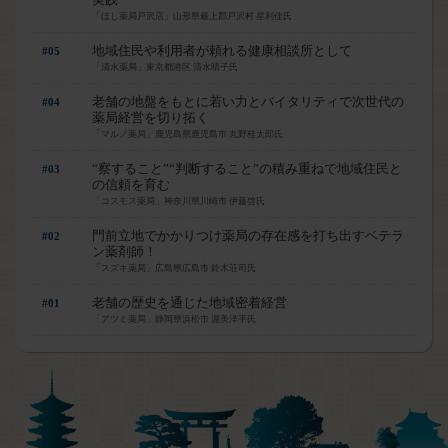
「ほし薬局戸沢店」山形県最上郡戸沢村 星利佳氏
地域住民や利用者が頼れる健康相談所として
#05
「清水薬局」東京都港区 清水晴子氏
老舗の地盤をもとに若い力とバイタリティで次世代の
#04
薬局経営を切り拓く
「マルノ薬局」鹿児島県鹿児島市 丸野桂太郎氏
“察すること”“判断すること”の積み重ねで地域住民と
#03
の信頼を育む
「コスモス薬局」神奈川県川崎市 伊藤啓氏
門前立地でかかりつけ薬局の存在感を打ち出すベテラ
#02
ン薬剤師！
「スズキ薬局」広島県広島市 鈴木荘司氏
老舗の歴史を通じた地域密着経営
#01
「アツミ薬局」静岡県浜松市 渥美洋平氏