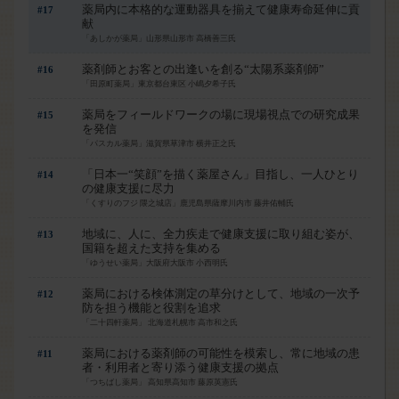
薬局内に本格的な運動器具を揃えて健康寿命延伸に貢
#17
献
「あしかが薬局」山形県山形市 高橋善三氏
薬剤師とお客との出逢いを創る“太陽系薬剤師”
#16
「田原町薬局」東京都台東区 小嶋夕希子氏
薬局をフィールドワークの場に現場視点での研究成果
#15
を発信
「パスカル薬局」滋賀県草津市 横井正之氏
「日本一“笑顔”を描く薬屋さん」目指し、一人ひとり
#14
の健康支援に尽力
「くすりのフジ 隈之城店」鹿児島県薩摩川内市 藤井佑輔氏
地域に、人に、全力疾走で健康支援に取り組む姿が、
#13
国籍を超えた支持を集める
「ゆうせい薬局」大阪府大阪市 小西明氏
薬局における検体測定の草分けとして、地域の一次予
#12
防を担う機能と役割を追求
「二十四軒薬局」 北海道札幌市 高市和之氏
はい
薬局における薬剤師の可能性を模索し、常に地域の患
#11
者・利用者と寄り添う健康支援の拠点
「つちばし薬局」 高知県高知市 藤原英憲氏