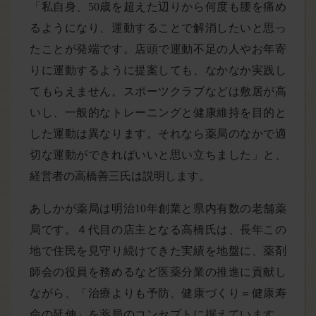
「私自身、50歳を超えた辺りから何度も腰を痛め
るようになり、運動することで解消したいと思っ
たことが発端です。店頭で運動不足の人やお年寄
りに運動するように提案しても、なかなか実践し
てもらえません。スポーツクラブなどは敷居が高
いし、一般的なトレーニングと健康維持を目的と
した運動は異なります。それなら薬局のなかで適
切な運動ができればいいと思い立ちました」と、
経営者の高橋善三氏は説明します。
あしかが薬局は明治10年創業と県内有数の老舗薬
局です。４代目の店主となる高橋氏は、長年この
地で住民を見守り続けてきた実績を地盤に、薬剤
師会の役員を務めるなど医薬分業の推進に貢献し
ながら、「治療よりも予防、健康づくり＝健康寿
命の延伸」を薬局のコンセプトに据えています。