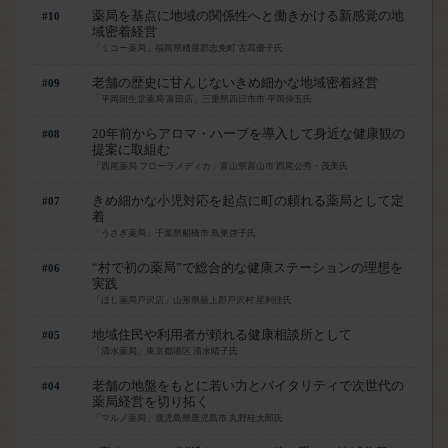
薬局を基点に地域の関係性へと働きかける新感覚の地
#10
域密着経営
「ミコー薬局」福岡県糟屋郡志免町 古髙優子氏
老舗の歴史に甘んじないきめ細かな地域密着経営
#09
「平岡回生堂薬局 富田店」三重県四日市市 平岡伸五氏
20年前からアロマ・ハーブを導入して身近な健康観の
#08
提案に取組む
「西尾薬局 フローラメディカ」富山県富山市 西尾公秀・茂美氏
きめ細かな小児対応を起点に町の頼れる薬局として定
#07
着
「うさぎ薬局」千葉県船橋市 鳥巣啓子氏
“村で初の薬局”で総合的な健康ステーションの理想を
#06
実践
「ほし薬局戸沢店」山形県最上郡戸沢村 星利佳氏
地域住民や利用者が頼れる健康相談所として
#05
「清水薬局」東京都港区 清水晴子氏
老舗の地盤をもとに若い力とバイタリティで次世代の
#04
薬局経営を切り拓く
「マルノ薬局」鹿児島県鹿児島市 丸野桂太郎氏