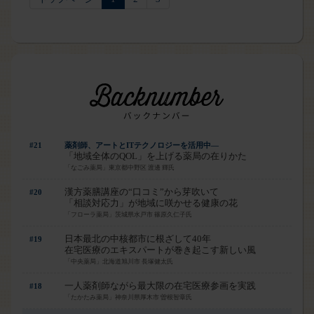
#21
薬剤師、アートとITテクノロジーを活用中―
「地域全体のQOL」を上げる薬局の在りかた
「なごみ薬局」東京都中野区 渡邊 輝氏
漢方薬膳講座の“口コミ”から芽吹いて
#20
「相談対応力」が地域に咲かせる健康の花
「フローラ薬局」茨城県水戸市 篠原久仁子氏
日本最北の中核都市に根ざして40年
#19
在宅医療のエキスパートが巻き起こす新しい風
「中央薬局」北海道旭川市 長塚健太氏
一人薬剤師ながら最大限の在宅医療参画を実践
#18
「たかたみ薬局」神奈川県厚木市 曽根智章氏