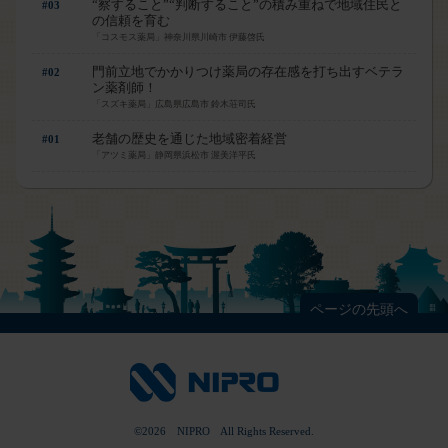
“察すること”“判断すること”の積み重ねで地域住民と
#03
の信頼を育む
「コスモス薬局」神奈川県川崎市 伊藤啓氏
門前立地でかかりつけ薬局の存在感を打ち出すベテラ
#02
ン薬剤師！
「スズキ薬局」広島県広島市 鈴木荘司氏
老舗の歴史を通じた地域密着経営
#01
「アツミ薬局」静岡県浜松市 渥美洋平氏
ページの先頭へ
©
2026
NIPRO All Rights Reserved.