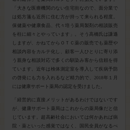
「大きな医療機関のない住宅街なので、面分業で
は処方箋も近所に住む方が持って来られる程度。
保健薬や健康食品、代々培う薬局製剤の相談販売
を柱に細々とやっています」。そう高橋氏は謙遜
しますが、かねてからＯＴＣ薬の販売でも薬歴や
相談内容をカルテ化し、顧客一人ひとりに寄り添
う親身な相談対応で多くの馴染み客から信頼を得
ています。近年は検体測定室を導入して疾病予防
の啓発にも力を入れるなど精力的で、2018年１月
には健康サポート薬局の認定を受けました。
「経営的に直接メリットがあるわけではないです
が、健康サポート薬局はこれからの薬局像だと信
じています。超高齢社会においては何かあれば病
院・薬といった感覚ではなく、国民全員がなるべ