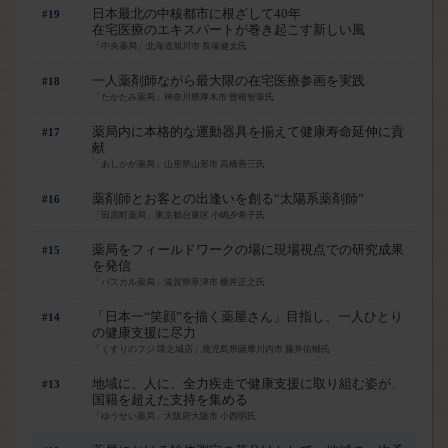
日本最北の中核都市に根ざして40年
#19
在宅医療のエキスパートが巻き起こす新しい風
「中央薬局」北海道旭川市 長塚健太氏
一人薬剤師ながら最大限の在宅医療参画を実践
#18
「たかたみ薬局」神奈川県厚木市 曽根智章氏
薬局内に本格的な運動器具を揃えて健康寿命延伸に貢
#17
献
「あしかが薬局」山形県山形市 高橋善三氏
薬剤師とお客との出逢いを創る“太陽系薬剤師”
#16
「田原町薬局」東京都台東区 小嶋夕希子氏
薬局をフィールドワークの場に現場視点での研究成果
#15
を発信
「パスカル薬局」滋賀県草津市 横井正之氏
「日本一“笑顔”を描く薬屋さん」目指し、一人ひとり
#14
の健康支援に尽力
「くすりのフジ 隈之城店」鹿児島県薩摩川内市 藤井佑輔氏
はい
地域に、人に、全力疾走で健康支援に取り組む姿が、
#13
国籍を超えた支持を集める
「ゆうせい薬局」大阪府大阪市 小西明氏