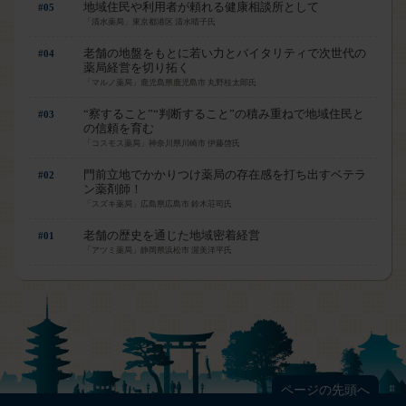
地域住民や利用者が頼れる健康相談所として
#05
「清水薬局」東京都港区 清水晴子氏
老舗の地盤をもとに若い力とバイタリティで次世代の
#04
薬局経営を切り拓く
「マルノ薬局」鹿児島県鹿児島市 丸野桂太郎氏
“察すること”“判断すること”の積み重ねで地域住民と
#03
の信頼を育む
「コスモス薬局」神奈川県川崎市 伊藤啓氏
門前立地でかかりつけ薬局の存在感を打ち出すベテラ
#02
ン薬剤師！
「スズキ薬局」広島県広島市 鈴木荘司氏
老舗の歴史を通じた地域密着経営
#01
「アツミ薬局」静岡県浜松市 渥美洋平氏
ページの先頭へ