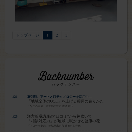
トップページ
1
2
3
#21
薬剤師、アートとITテクノロジーを活用中―
「地域全体のQOL」を上げる薬局の在りかた
「なごみ薬局」東京都中野区 渡邊 輝氏
漢方薬膳講座の“口コミ”から芽吹いて
#20
「相談対応力」が地域に咲かせる健康の花
「フローラ薬局」茨城県水戸市 篠原久仁子氏