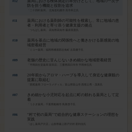
薬局における検体測定の草分けとして、地域の一次予
#12
防を担う機能と役割を追求
「二十四軒薬局」 北海道札幌市 高市和之氏
薬局における薬剤師の可能性を模索し、常に地域の患
#11
者・利用者と寄り添う健康支援の拠点
「つちばし薬局」 高知県高知市 藤原英憲氏
薬局を基点に地域の関係性へと働きかける新感覚の地
#10
域密着経営
「ミコー薬局」福岡県糟屋郡志免町 古髙優子氏
老舗の歴史に甘んじないきめ細かな地域密着経営
#09
「平岡回生堂薬局 富田店」三重県四日市市 平岡伸五氏
20年前からアロマ・ハーブを導入して身近な健康観の
#08
提案に取組む
「西尾薬局 フローラメディカ」富山県富山市 西尾公秀・茂美氏
きめ細かな小児対応を起点に町の頼れる薬局として定
#07
着
「うさぎ薬局」千葉県船橋市 鳥巣啓子氏
“村で初の薬局”で総合的な健康ステーションの理想を
#06
実践
「ほし薬局戸沢店」山形県最上郡戸沢村 星利佳氏