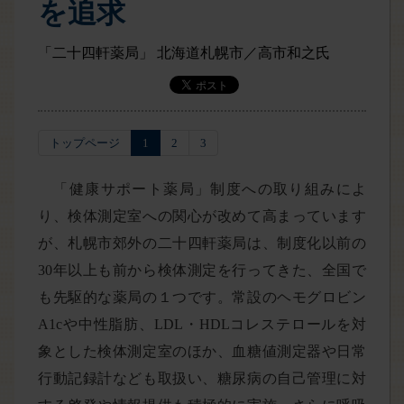
を追求
「二十四軒薬局」 北海道札幌市／高市和之氏
トップページ
1
2
3
「健康サポート薬局」制度への取り組みによ
り、検体測定室への関心が改めて高まっています
が、札幌市郊外の二十四軒薬局は、制度化以前の
30年以上も前から検体測定を行ってきた、全国で
も先駆的な薬局の１つです。常設のヘモグロビン
A1cや中性脂肪、LDL・HDLコレステロールを対
象とした検体測定室のほか、血糖値測定器や日常
行動記録計なども取扱い、糖尿病の自己管理に対