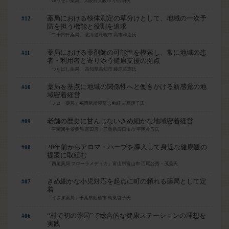
「ゆうせい薬局」大阪府大阪市 小西明氏
薬局における検体測定の草分けとして、地域の一次予
#12
防を担う機能と役割を追求
「二十四軒薬局」 北海道札幌市 高市和之氏
薬局における薬剤師の可能性を模索し、常に地域の患
#11
者・利用者と寄り添う健康支援の拠点
「つちばし薬局」 高知県高知市 藤原英憲氏
はい
薬局を基点に地域の関係性へと働きかける新感覚の地
#10
域密着経営
「ミコー薬局」福岡県糟屋郡志免町 古髙優子氏
老舗の歴史に甘んじないきめ細かな地域密着経営
#09
「平岡回生堂薬局 富田店」三重県四日市市 平岡伸五氏
20年前からアロマ・ハーブを導入して身近な健康観の
#08
提案に取組む
「西尾薬局 フローラメディカ」富山県富山市 西尾公秀・茂美氏
きめ細かな小児対応を起点に町の頼れる薬局として定
#07
着
「うさぎ薬局」千葉県船橋市 鳥巣啓子氏
“村で初の薬局”で総合的な健康ステーションの理想を
#06
実践