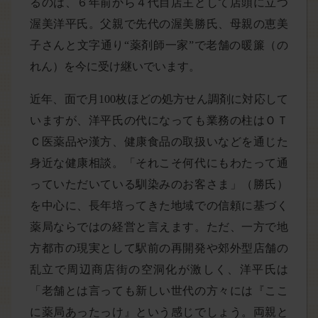
るのは、６年前から４代目店主として店頭に立つ
渥美洋平氏。父親で先代の渥美勝氏、母親の恵美
子さんと文字通り“薬剤師一家”で老舗の暖簾（の
れん）を今に受け継いでいます。
近年、面で月100枚ほどの処方せん調剤に対応して
いますが、洋平氏の代になっても業務の柱はＯＴ
Ｃ医薬品や漢方、健康食品の取扱いなどを通じた
身近な健康相談。「それこそ何代にもわたって通
っていただいている馴染みのお客さま」（勝氏）
を中心に、長年培ってきた地域での信頼に基づく
薬局ならではの経営と言えます。ただ、一方で地
方都市の現実として駅前の再開発や郊外型店舗の
乱立で周辺商店街の空洞化が激しく、洋平氏は
「老舗とは言っても新しい世代の方々には『ここ
に薬局あったっけ』という感じでしょう。両親と