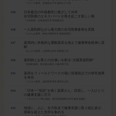
「フローラ薬局」茨城県水戸市 篠原久仁子氏
日本最北の中核都市に根ざして40年
#19
在宅医療のエキスパートが巻き起こす新しい風
「中央薬局」北海道旭川市 長塚健太氏
一人薬剤師ながら最大限の在宅医療参画を実践
#18
「たかたみ薬局」神奈川県厚木市 曽根智章氏
薬局内に本格的な運動器具を揃えて健康寿命延伸に貢
#17
献
「あしかが薬局」山形県山形市 高橋善三氏
薬剤師とお客との出逢いを創る“太陽系薬剤師”
#16
「田原町薬局」東京都台東区 小嶋夕希子氏
薬局をフィールドワークの場に現場視点での研究成果
#15
を発信
「パスカル薬局」滋賀県草津市 横井正之氏
「日本一“笑顔”を描く薬屋さん」目指し、一人ひとり
#14
の健康支援に尽力
「くすりのフジ 隈之城店」鹿児島県薩摩川内市 藤井佑輔氏
地域に、人に、全力疾走で健康支援に取り組む姿が、
#13
国籍を超えた支持を集める