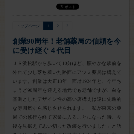
トップページ
1
2
3
創業90周年！老舗薬局の信頼を今
に受け継ぐ４代目
ＪＲ浜松駅から歩いて10分ほど、賑やかな駅前を
外れて少し落ち着いた路面にアツミ薬局は構えて
います。創業は大正13年＝西暦1924年と、今年ち
ょうど90周年を迎える地元でも老舗ですが、白を
基調としたデザイン性の高い店構えは逆に先進的
な雰囲気すら感じさせられます。「私が東京の薬
局での修行を経て家業に入ることになった時、今
後を見据えて思い切った改装を行いました」と語