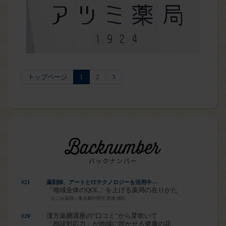
トップページ
1
2
3
#21
薬剤師、アートとITテクノロジーを活用中―
「地域全体のQOL」を上げる薬局の在りかた
「なごみ薬局」東京都中野区 渡邊 輝氏
漢方薬膳講座の“口コミ”から芽吹いて
#20
「相談対応力」が地域に咲かせる健康の花