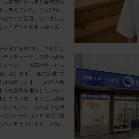
、店舗内外から見た全体的な
うに考えていたことを記憶し
ればすぐに見直していました
なレイアウト変更も繰り返し
を研究する精神は、２代目と
ンティティーとして受け継が
えるのが、「最高のサービス
惜しみはせず、“全力疾走”で
んは強調します。この全力疾
ような姿勢を維持していない
出してきた際、すぐにお客様
いるからです。そのような状
レゼンテーションを地域に提
あると考えています」と話し