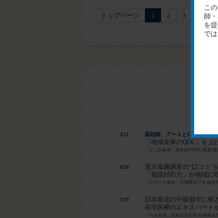
トップページ
1
2
3
#21
薬剤師、アートとITテクノロ
「地域全体のQOL」を上
「なごみ薬局」東京都中野区 渡邊 輝
漢方薬膳講座の“口コミ”
#20
「相談対応力」が地域に
「フローラ薬局」茨城県水戸市 篠原
日本最北の中核都市に根ざ
#19
在宅医療のエキスパート
「中央薬局」北海道旭川市 長塚健太