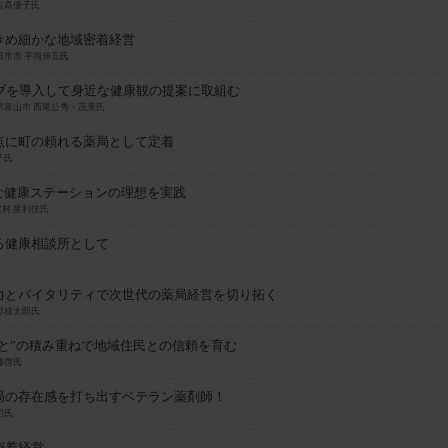
古髙優子氏
きめ細かな地域密着経営
日市市 平岡伸五氏
ブを導入して身近な健康観の提案に取組む
県富山市 西尾公秀・茂美氏
点に町の頼れる薬局として定着
子氏
な健康ステーションの理想を実践
村 星利佳氏
る健康相談所として
力とバイタリティで次世代の薬局経営を切り拓く
野桂太郎氏
こと”の積み重ねで地域住民との信頼を育む
藤啓氏
局の存在感を打ち出すベテラン薬剤師！
司氏
密着経営