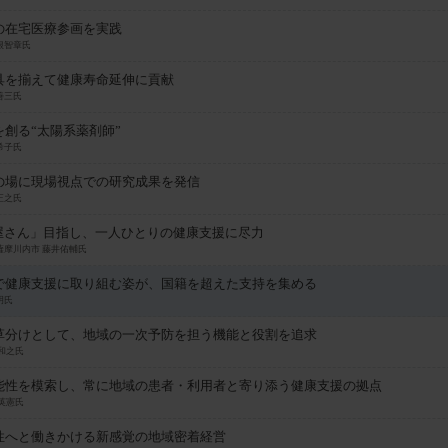
の在宅医療参画を実践
根智章氏
具を揃えて健康寿命延伸に貢献
善三氏
創る“太陽系薬剤師”
希子氏
の場に現場視点での研究成果を発信
正之氏
屋さん」目指し、一人ひとりの健康支援に尽力
薩摩川内市 藤井佑輔氏
で健康支援に取り組む姿が、国籍を超えた支持を集める
明氏
草分けとして、地域の一次予防を担う機能と役割を追求
和之氏
能性を模索し、常に地域の患者・利用者と寄り添う健康支援の拠点
英憲氏
性へと働きかける新感覚の地域密着経営