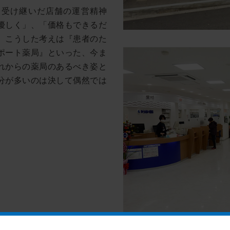
ら受け継いだ店舗の運営精神
優しく」、「価格もできるだ
。こうした考えは『患者のた
ポート薬局』といった、今ま
れからの薬局のあるべき姿と
分が多いのは決して偶然では