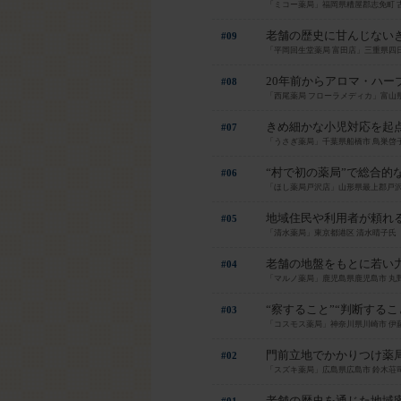
「ミコー薬局」福岡県糟屋郡志免町 
老舗の歴史に甘んじない
#09
「平岡回生堂薬局 富田店」三重県四
20年前からアロマ・ハー
#08
「西尾薬局 フローラメディカ」富山
きめ細かな小児対応を起
#07
「うさぎ薬局」千葉県船橋市 鳥巣啓
“村で初の薬局”で総合的
#06
「ほし薬局戸沢店」山形県最上郡戸沢
地域住民や利用者が頼れ
#05
「清水薬局」東京都港区 清水晴子氏
老舗の地盤をもとに若い
#04
「マルノ薬局」鹿児島県鹿児島市 丸
“察すること”“判断する
#03
「コスモス薬局」神奈川県川崎市 伊
門前立地でかかりつけ薬
#02
「スズキ薬局」広島県広島市 鈴木荘
老舗の歴史を通じた地域
#01