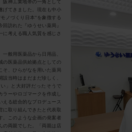
、阪神工業地帯の一角として
遂げてきました。現在も中小
“モノづくり日本”を象徴する
今回訪れた『ゆうせい薬局』
一に考える職人気質を感じさ
業。一般用医薬品から日用品、
域の医薬品供給拠点としての
こそ、ひらがなを用いた薬局
開設当時はまだまだ珍しく、
すい」と大好評だったそうで
カラーやロゴマークを作成し
いえる総合的なプロデュース
営に取り組んできたと代表取
す。このような企画の発案者
んの両親でした。「両親は店