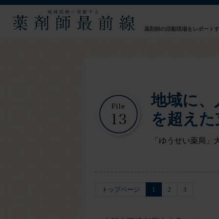
薬剤師の活動現場をレポート
地域に、
を超えた
「ゆうせい薬局」
トップページ
1
2
3