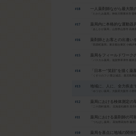
一人薬剤師ながら最大限
#18
「たかたみ薬局」神奈川県厚木市 曽
薬局内に本格的な運動器
#17
「あしかが薬局」山形県山形市 高橋
薬剤師とお客との出逢いを
#16
「田原町薬局」東京都台東区 小嶋夕
薬局をフィールドワーク
#15
「パスカル薬局」滋賀県草津市 横井
「日本一“笑顔”を描く薬
#14
「くすりのフジ 隈之城店」鹿児島県
地域に、人に、全力疾走
#13
「ゆうせい薬局」大阪府大阪市 小西
薬局における検体測定の
#12
「二十四軒薬局」 北海道札幌市 高市
薬局における薬剤師の可
#11
「つちばし薬局」 高知県高知市 藤原
薬局を基点に地域の関係
#10