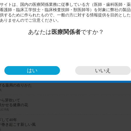
はい
いいえ
ジーを活用中―
げる薬局の在りかた
氏
から芽吹いて
咲かせる健康の花
久仁子氏
して40年
が巻き起こす新しい風
氏