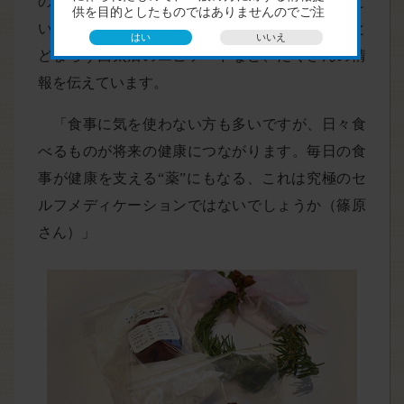
の皆さんに、その食材をもっと活用してほしいと
いう篠原さんの想いから、講座では漢方薬膳にと
どまらず西太后のエピソードなど、たくさんの情
報を伝えています。
「食事に気を使わない方も多いですが、日々食
べるものが将来の健康につながります。毎日の食
事が健康を支える“薬”にもなる、これは究極のセ
ルフメディケーションではないでしょうか（篠原
さん）」