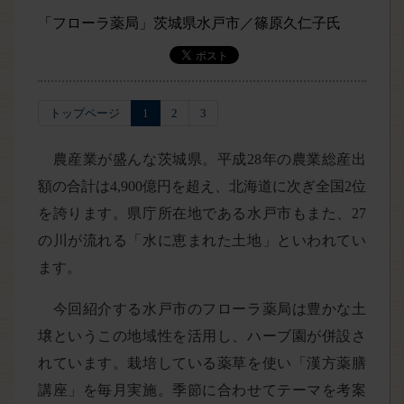
「フローラ薬局」茨城県水戸市／篠原久仁子氏
トップページ
1
2
3
農産業が盛んな茨城県。平成28年の農業総産出
額の合計は4,900億円を超え、北海道に次ぎ全国2位
を誇ります。県庁所在地である水戸市もまた、27
の川が流れる「水に恵まれた土地」といわれてい
ます。
今回紹介する水戸市のフローラ薬局は豊かな土
壌というこの地域性を活用し、ハーブ園が併設さ
れています。栽培している薬草を使い「漢方薬膳
講座」を毎月実施。季節に合わせてテーマを考案