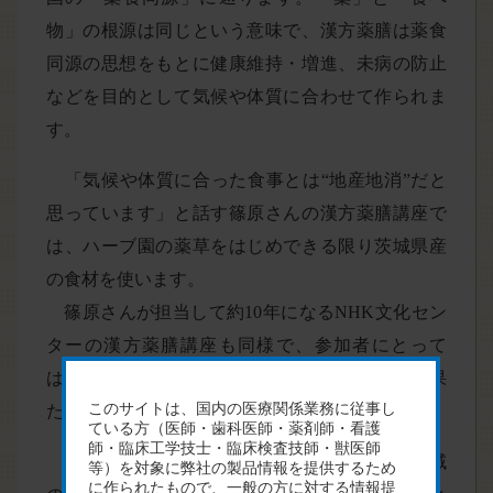
物」の根源は同じという意味で、漢方薬膳は薬食
同源の思想をもとに健康維持・増進、未病の防止
などを目的として気候や体質に合わせて作られま
す。
「気候や体質に合った食事とは“地産地消”だと
思っています」と話す篠原さんの漢方薬膳講座で
は、ハーブ園の薬草をはじめできる限り茨城県産
の食材を使います。
篠原さんが担当して約10年になるNHK文化セン
ターの漢方薬膳講座も同様で、参加者にとって
は、普段からなじみのある食材が健康に対して果
たす役割を知る貴重な機会になっています。
豊かな土地の恵みに囲まれて生活している地域