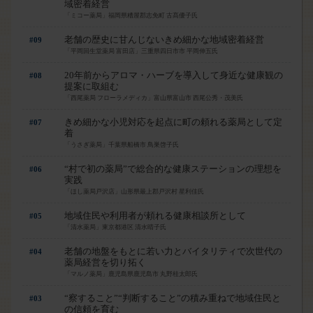
域密着経営
「ミコー薬局」福岡県糟屋郡志免町 古髙優子氏
老舗の歴史に甘んじないきめ細かな地域密着経営
#09
「平岡回生堂薬局 富田店」三重県四日市市 平岡伸五氏
20年前からアロマ・ハーブを導入して身近な健康観の
#08
提案に取組む
「西尾薬局 フローラメディカ」富山県富山市 西尾公秀・茂美氏
きめ細かな小児対応を起点に町の頼れる薬局として定
#07
着
「うさぎ薬局」千葉県船橋市 鳥巣啓子氏
“村で初の薬局”で総合的な健康ステーションの理想を
#06
実践
「ほし薬局戸沢店」山形県最上郡戸沢村 星利佳氏
地域住民や利用者が頼れる健康相談所として
#05
「清水薬局」東京都港区 清水晴子氏
老舗の地盤をもとに若い力とバイタリティで次世代の
#04
薬局経営を切り拓く
「マルノ薬局」鹿児島県鹿児島市 丸野桂太郎氏
“察すること”“判断すること”の積み重ねで地域住民と
#03
の信頼を育む