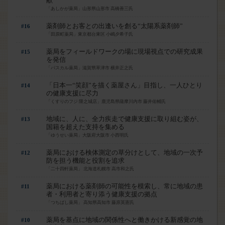
献
「あしかが薬局」山形県山形市 高橋善三氏
薬剤師とお客との出逢いを創る“太陽系薬剤師”
#16
「田原町薬局」東京都台東区 小嶋夕希子氏
薬局をフィールドワークの場に現場視点での研究成果
#15
を発信
「パスカル薬局」滋賀県草津市 横井正之氏
「日本一“笑顔”を描く薬屋さん」目指し、一人ひとり
#14
の健康支援に尽力
「くすりのフジ 隈之城店」鹿児島県薩摩川内市 藤井佑輔氏
地域に、人に、全力疾走で健康支援に取り組む姿が、
#13
国籍を超えた支持を集める
「ゆうせい薬局」大阪府大阪市 小西明氏
薬局における検体測定の草分けとして、地域の一次予
#12
防を担う機能と役割を追求
「二十四軒薬局」 北海道札幌市 高市和之氏
薬局における薬剤師の可能性を模索し、常に地域の患
#11
者・利用者と寄り添う健康支援の拠点
「つちばし薬局」 高知県高知市 藤原英憲氏
薬局を基点に地域の関係性へと働きかける新感覚の地
#10