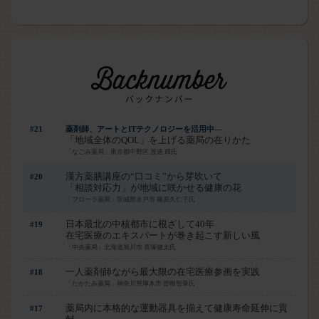
#21
薬剤師、アートとITテクノロジーを活用中―
「地域全体のQOL」を上げる薬局の在りかた
「なごみ薬局」東京都中野区 渡邊 輝氏
漢方薬膳講座の“口コミ”から芽吹いて
#20
「相談対応力」が地域に咲かせる健康の花
「フローラ薬局」茨城県水戸市 篠原久仁子氏
日本最北の中核都市に根ざして40年
#19
在宅医療のエキスパートが巻き起こす新しい風
「中央薬局」北海道旭川市 長塚健太氏
はい
一人薬剤師ながら最大限の在宅医療参画を実践
#18
「たかたみ薬局」神奈川県厚木市 曽根智章氏
薬局内に本格的な運動器具を揃えて健康寿命延伸に貢
#17