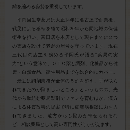
離を縮める姿勢を重視しています。
平岡回生堂薬局は大正14年に名古屋で創業後、
戦災による移転を経て昭和20年から同地域の保健
衛生を担い、富田店を本店として現在までに２つ
の支店を設けて老舗の屋号を守っています。現在
三代目の店主を務める平岡氏が語る“薬局の実
力”という意味で、ＯＴＣ薬と調剤、化粧品から健
康・自然食品、衛生用品までを総合的にカバー。
「最近は調剤業務が全体の５割を超え、手が取ら
れてきたのが悩ましいところ」というものの、先
代から取組む薬局製剤でファンを育むほか、漢方
による体質改善の提案で特に皮膚病相談に力を入
れてきました。遠方からも悩みが寄せられるな
ど、相談薬局として高い専門性がうかがえます。