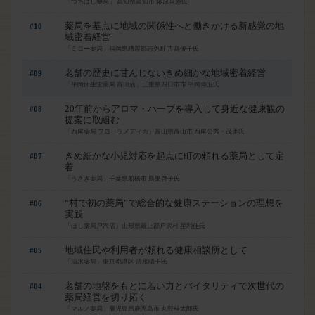
「つちばし薬局」 高知県高知市 藤原英憲氏
薬局を基点に地域の関係性へと働きかける新感覚の地
#10
域密着経営
「ミコー薬局」福岡県糟屋郡志免町 古髙優子氏
老舗の歴史に甘んじないきめ細かな地域密着経営
#09
「平岡回生堂薬局 富田店」三重県四日市市 平岡伸五氏
20年前からアロマ・ハーブを導入して身近な健康観の
#08
提案に取組む
「西尾薬局 フローラメディカ」富山県富山市 西尾公秀・茂美氏
きめ細かな小児対応を起点に町の頼れる薬局として定
#07
着
「うさぎ薬局」千葉県船橋市 鳥巣啓子氏
“村で初の薬局”で総合的な健康ステーションの理想を
#06
実践
「ほし薬局戸沢店」山形県最上郡戸沢村 星利佳氏
地域住民や利用者が頼れる健康相談所として
#05
「清水薬局」東京都港区 清水晴子氏
老舗の地盤をもとに若い力とバイタリティで次世代の
#04
薬局経営を切り拓く
「マルノ薬局」鹿児島県鹿児島市 丸野桂太郎氏