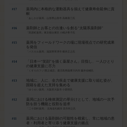
薬局内に本格的な運動器具を揃えて健康寿命延伸に貢
#17
献
「あしかが薬局」山形県山形市 高橋善三氏
薬剤師とお客との出逢いを創る“太陽系薬剤師”
#16
「田原町薬局」東京都台東区 小嶋夕希子氏
薬局をフィールドワークの場に現場視点での研究成果
#15
を発信
「パスカル薬局」滋賀県草津市 横井正之氏
「日本一“笑顔”を描く薬屋さん」目指し、一人ひとり
#14
の健康支援に尽力
「くすりのフジ 隈之城店」鹿児島県薩摩川内市 藤井佑輔氏
地域に、人に、全力疾走で健康支援に取り組む姿が、
#13
はい
国籍を超えた支持を集める
「ゆうせい薬局」大阪府大阪市 小西明氏
薬局における検体測定の草分けとして、地域の一次予
#12
防を担う機能と役割を追求
「二十四軒薬局」 北海道札幌市 高市和之氏
薬局における薬剤師の可能性を模索し、常に地域の患
#11
者・利用者と寄り添う健康支援の拠点