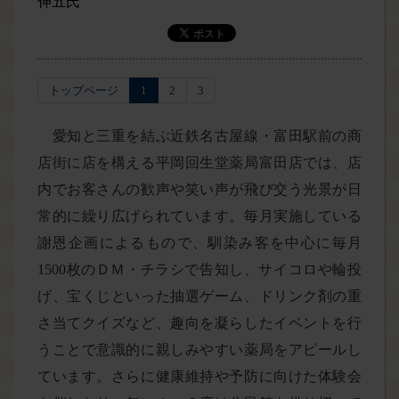
伸五氏
トップページ
1
2
3
愛知と三重を結ぶ近鉄名古屋線・富田駅前の商
店街に店を構える平岡回生堂薬局富田店では、店
内でお客さんの歓声や笑い声が飛び交う光景が日
常的に繰り広げられています。毎月実施している
謝恩企画によるもので、馴染み客を中心に毎月
1500枚のＤＭ・チラシで告知し、サイコロや輪投
げ、宝くじといった抽選ゲーム、ドリンク剤の重
さ当てクイズなど、趣向を凝らしたイベントを行
うことで意識的に親しみやすい薬局をアピールし
ています。さらに健康維持や予防に向けた体験会