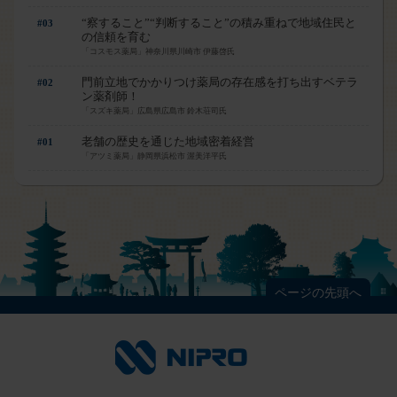
“察すること”“判断すること”の積み重ねで地域住民と
#03
の信頼を育む
「コスモス薬局」神奈川県川崎市 伊藤啓氏
門前立地でかかりつけ薬局の存在感を打ち出すベテラ
#02
ン薬剤師！
「スズキ薬局」広島県広島市 鈴木荘司氏
老舗の歴史を通じた地域密着経営
#01
「アツミ薬局」静岡県浜松市 渥美洋平氏
ページの先頭へ