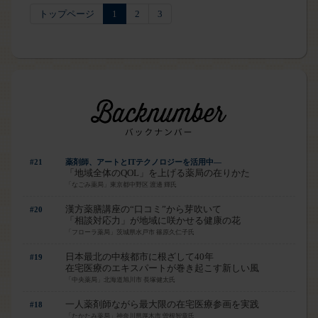
トップページ
1
2
3
#21
薬剤師、アートとITテクノロジーを活用中―
「地域全体のQOL」を上げる薬局の在りかた
「なごみ薬局」東京都中野区 渡邊 輝氏
漢方薬膳講座の“口コミ”から芽吹いて
#20
「相談対応力」が地域に咲かせる健康の花
「フローラ薬局」茨城県水戸市 篠原久仁子氏
日本最北の中核都市に根ざして40年
#19
在宅医療のエキスパートが巻き起こす新しい風
「中央薬局」北海道旭川市 長塚健太氏
一人薬剤師ながら最大限の在宅医療参画を実践
#18
「たかたみ薬局」神奈川県厚木市 曽根智章氏