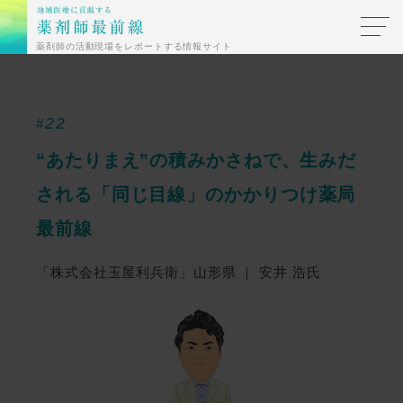
薬剤師の活動現場をレポートする情報サイト
22
#
“あたりまえ”の積みかさねで、生みだ
される
「同じ目線」のかかりつけ薬局
最前線
「株式会社玉屋利兵衛」山形県 ｜ 安井 浩氏