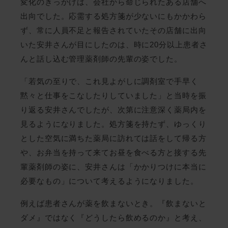
変化のきっかけは、会社から命じられたある店舗へ
出向でした。応需する処方箋が少ないにもかかわら
ず、常に人員不足と報告されていたその店舗に出向
いた安井さんが目にしたのは、時に20分以上患者さ
んと話し込む管理薬剤師の先輩の姿でした。
「若気の至りで、これ見よがしに調剤室で手早く
黙々と仕事をこなしたりしていました」と当時を振
り返る安井さんでしたが、次第に注意深く薬局内を
見るようになりました。処方箋を持たず、ゆっくり
とした空気に満ちた薬局に訪れては話をして帰る方
や、お弁当を持って来てお昼を食べる方と接する先
輩薬剤師の姿に、安井さんは「かかりつけに本当に
必要なもの」について考えるようになりました。
例えば患者さんが薬を飲まないとき。『飲まないと
ダメ』ではなく『どうしたら飲めるのか』と考え、