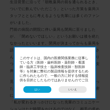
生活背景に沿って「朝晩薬局の前を通られるとき、
ついでに飲んでいただこう」といった方策を薬局ス
タッフとともに考えるような先輩には多くのファン
がいました。
門前の病院の閉院に伴い薬局も閉局に至りました
が、「閉めないでほしい」というお願いは後を絶た
なかったといいます。閉局が決まってからも薬局を
訪れたり電話をかけていただいたりといった患者さ
んからの挨拶が続き、先輩薬剤師の移転先をかかり
つけ薬局にした方も一人ふたりではないことに、安
井さんは改めて感銘を受けました。
見よう見まねで先輩の背中を追いかけるようになっ
た安井さんの、患者さんとの関係は見違えるほど密
になりました。
「私が変わるきっかけになった先輩のコミュニケー
ションはただ時間をかけるのではなく、相手の求め