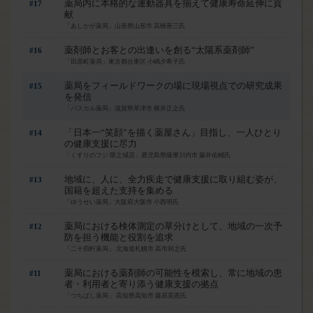
薬局内に本格的な運動器具を揃えて健康寿命延伸に貢
#17
献
「あしかが薬局」山形県山形市 高橋善三氏
薬剤師とお客との出逢いを創る“太陽系薬剤師”
#16
「田原町薬局」東京都台東区 小嶋夕希子氏
薬局をフィールドワークの場に現場視点での研究成果
#15
を発信
「パスカル薬局」滋賀県草津市 横井正之氏
「日本一“笑顔”を描く薬屋さん」目指し、一人ひとり
#14
の健康支援に尽力
「くすりのフジ 隈之城店」鹿児島県薩摩川内市 藤井佑輔氏
地域に、人に、全力疾走で健康支援に取り組む姿が、
#13
国籍を超えた支持を集める
「ゆうせい薬局」大阪府大阪市 小西明氏
薬局における検体測定の草分けとして、地域の一次予
#12
防を担う機能と役割を追求
「二十四軒薬局」 北海道札幌市 高市和之氏
はい
薬局における薬剤師の可能性を模索し、常に地域の患
#11
者・利用者と寄り添う健康支援の拠点
「つちばし薬局」 高知県高知市 藤原英憲氏