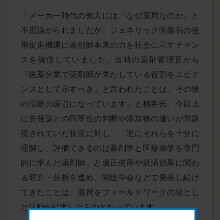
「メーカー時代の知人には『なぜ薬局なのか』と
不思議がられましたが、ジェネリック医薬品の使
用促進機運に薬剤師本来の力を社会に示すチャン
スを確信していました。当時の薬剤管理官から
『医薬分業で薬剤師が果たしている役割をエビデ
ンスとして示すべき』と言われたことは、その後
の活動の原点になっています」と横井氏。今以上
に先発薬との同等性の判断や添加物の違いが問題
視されていた状況に対し、「逆にそれらを十分に
理解し、評価できるのは薬剤学と医療薬学を専門
的に学んだ薬剤師」と適正使用や経済効果に関わ
る研究・分析を進め、関連学会などで発表し続け
てきたことは、薬局をフィールドワークの場とし
た活動が結実したものとなっています。