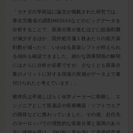
「カナダの学術誌に論文が掲載された研究では、
厚生労働省の調剤MEDIASなどのビッグデータを
分析することで、医薬分業が進むほどに総薬剤費
が減少するほか、院外処方箋１枚あたりの処方薬
剤数が減ったり、いわゆる新薬シフトが抑えられ
る傾向も確認できました。細かな因果関係の解明
にはさらに分析が必要ですが、少なくとも医薬分
業のメリットに対する現場の実感がデータ上で裏
付けられたと考えています」。
横井氏は卒後しばらく化学メーカーに勤務し、エ
ンジニアとして医薬品や医療機器・ソフトウエア
の開発などに携わっていました。その後、赴任先
のヨーロッパでの理想的な医薬分業と薬局のあり
方に感銘を受け、2002年に意を決して薬局経営者