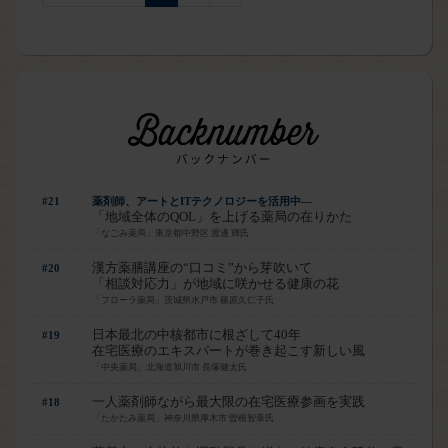
#21
薬剤師、アートとITテクノロジーを活用中―
「地域全体のQOL」を上げる薬局の在りかた
「なごみ薬局」東京都中野区 渡邊 輝氏
漢方薬膳講座の“口コミ”から芽吹いて
#20
「相談対応力」が地域に咲かせる健康の花
「フローラ薬局」茨城県水戸市 篠原久仁子氏
日本最北の中核都市に根ざして40年
#19
在宅医療のエキスパートが巻き起こす新しい風
「中央薬局」北海道旭川市 長塚健太氏
一人薬剤師ながら最大限の在宅医療参画を実践
#18
「たかたみ薬局」神奈川県厚木市 曽根智章氏