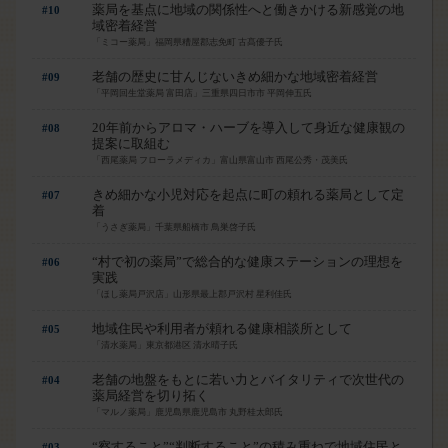
薬局を基点に地域の関係性へと働きかける新感覚の地
#10
域密着経営
「ミコー薬局」福岡県糟屋郡志免町 古髙優子氏
老舗の歴史に甘んじないきめ細かな地域密着経営
#09
「平岡回生堂薬局 富田店」三重県四日市市 平岡伸五氏
20年前からアロマ・ハーブを導入して身近な健康観の
#08
提案に取組む
「西尾薬局 フローラメディカ」富山県富山市 西尾公秀・茂美氏
きめ細かな小児対応を起点に町の頼れる薬局として定
#07
着
「うさぎ薬局」千葉県船橋市 鳥巣啓子氏
“村で初の薬局”で総合的な健康ステーションの理想を
#06
実践
「ほし薬局戸沢店」山形県最上郡戸沢村 星利佳氏
地域住民や利用者が頼れる健康相談所として
#05
「清水薬局」東京都港区 清水晴子氏
老舗の地盤をもとに若い力とバイタリティで次世代の
#04
薬局経営を切り拓く
「マルノ薬局」鹿児島県鹿児島市 丸野桂太郎氏
“察すること”“判断すること”の積み重ねで地域住民と
#03