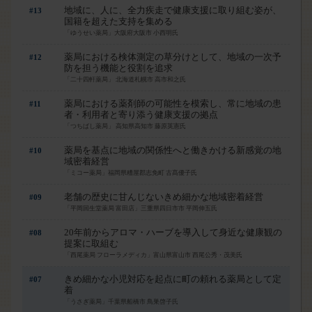
地域に、人に、全力疾走で健康支援に取り組む姿が、
#13
国籍を超えた支持を集める
「ゆうせい薬局」大阪府大阪市 小西明氏
薬局における検体測定の草分けとして、地域の一次予
#12
防を担う機能と役割を追求
「二十四軒薬局」 北海道札幌市 高市和之氏
薬局における薬剤師の可能性を模索し、常に地域の患
#11
者・利用者と寄り添う健康支援の拠点
「つちばし薬局」 高知県高知市 藤原英憲氏
はい
薬局を基点に地域の関係性へと働きかける新感覚の地
#10
域密着経営
「ミコー薬局」福岡県糟屋郡志免町 古髙優子氏
老舗の歴史に甘んじないきめ細かな地域密着経営
#09
「平岡回生堂薬局 富田店」三重県四日市市 平岡伸五氏
20年前からアロマ・ハーブを導入して身近な健康観の
#08
提案に取組む
「西尾薬局 フローラメディカ」富山県富山市 西尾公秀・茂美氏
きめ細かな小児対応を起点に町の頼れる薬局として定
#07
着
「うさぎ薬局」千葉県船橋市 鳥巣啓子氏