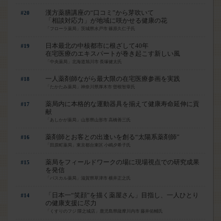
漢方薬膳講座の“口コミ”から芽吹いて
#20
「相談対応力」が地域に咲かせる健康の花
「フローラ薬局」茨城県水戸市 篠原久仁子氏
日本最北の中核都市に根ざして40年
#19
在宅医療のエキスパートが巻き起こす新しい風
「中央薬局」北海道旭川市 長塚健太氏
一人薬剤師ながら最大限の在宅医療参画を実践
#18
「たかたみ薬局」神奈川県厚木市 曽根智章氏
薬局内に本格的な運動器具を揃えて健康寿命延伸に貢
#17
献
「あしかが薬局」山形県山形市 高橋善三氏
薬剤師とお客との出逢いを創る“太陽系薬剤師”
#16
「田原町薬局」東京都台東区 小嶋夕希子氏
薬局をフィールドワークの場に現場視点での研究成果
#15
を発信
「パスカル薬局」滋賀県草津市 横井正之氏
「日本一“笑顔”を描く薬屋さん」目指し、一人ひとり
#14
の健康支援に尽力
「くすりのフジ 隈之城店」鹿児島県薩摩川内市 藤井佑輔氏