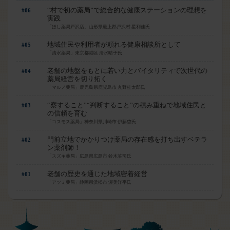
“村で初の薬局”で総合的な健康ステーションの理想を
#06
実践
「ほし薬局戸沢店」山形県最上郡戸沢村 星利佳氏
地域住民や利用者が頼れる健康相談所として
#05
「清水薬局」東京都港区 清水晴子氏
老舗の地盤をもとに若い力とバイタリティで次世代の
#04
薬局経営を切り拓く
「マルノ薬局」鹿児島県鹿児島市 丸野桂太郎氏
“察すること”“判断すること”の積み重ねで地域住民と
#03
の信頼を育む
「コスモス薬局」神奈川県川崎市 伊藤啓氏
門前立地でかかりつけ薬局の存在感を打ち出すベテラ
#02
ン薬剤師！
「スズキ薬局」広島県広島市 鈴木荘司氏
老舗の歴史を通じた地域密着経営
#01
「アツミ薬局」静岡県浜松市 渥美洋平氏