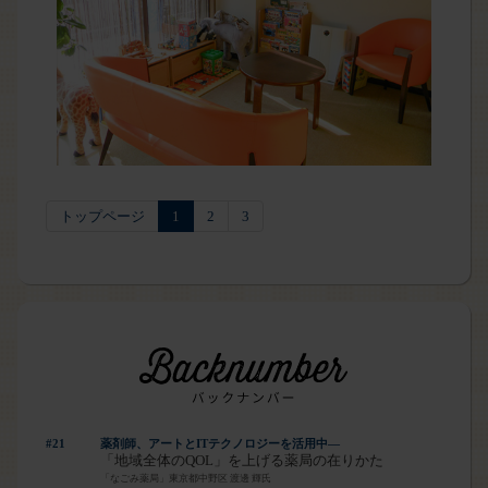
トップページ
1
2
3
#21
薬剤師、アートとITテクノロジーを活用中―
「地域全体のQOL」を上げる薬局の在りかた
「なごみ薬局」東京都中野区 渡邊 輝氏