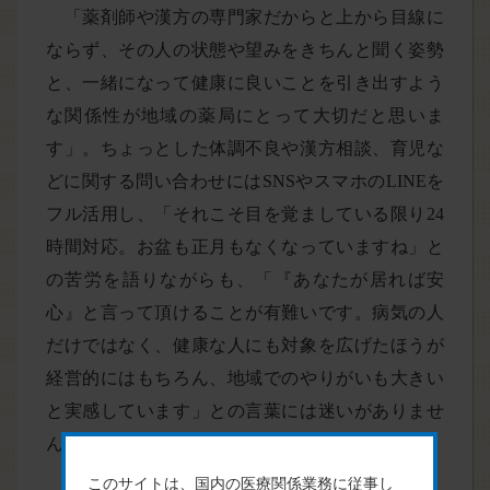
「薬剤師や漢方の専門家だからと上から目線に
ならず、その人の状態や望みをきちんと聞く姿勢
と、一緒になって健康に良いことを引き出すよう
な関係性が地域の薬局にとって大切だと思いま
す」。ちょっとした体調不良や漢方相談、育児な
どに関する問い合わせにはSNSやスマホのLINEを
フル活用し、「それこそ目を覚ましている限り24
時間対応。お盆も正月もなくなっていますね」と
の苦労を語りながらも、「『あなたが居れば安
心』と言って頂けることが有難いです。病気の人
だけではなく、健康な人にも対象を広げたほうが
経営的にはもちろん、地域でのやりがいも大きい
と実感しています」との言葉には迷いがありませ
ん。