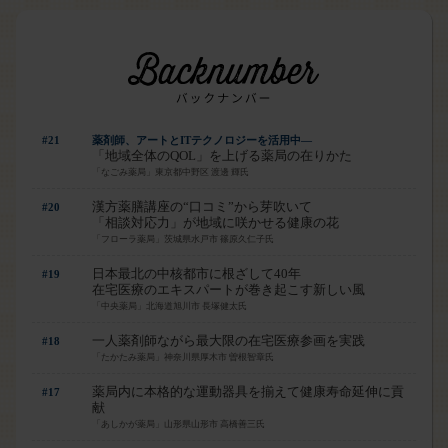
#21
薬剤師、アートとITテクノロジーを活用中―
「地域全体のQOL」を上げる薬局の在りかた
「なごみ薬局」東京都中野区 渡邊 輝氏
漢方薬膳講座の“口コミ”から芽吹いて
#20
「相談対応力」が地域に咲かせる健康の花
「フローラ薬局」茨城県水戸市 篠原久仁子氏
日本最北の中核都市に根ざして40年
#19
在宅医療のエキスパートが巻き起こす新しい風
「中央薬局」北海道旭川市 長塚健太氏
一人薬剤師ながら最大限の在宅医療参画を実践
#18
「たかたみ薬局」神奈川県厚木市 曽根智章氏
薬局内に本格的な運動器具を揃えて健康寿命延伸に貢
#17
献
「あしかが薬局」山形県山形市 高橋善三氏