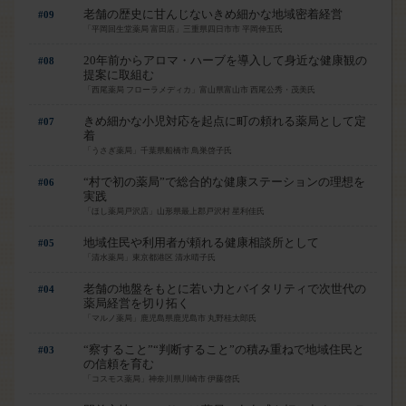
老舗の歴史に甘んじないきめ細かな地域密着経営
#09
「平岡回生堂薬局 富田店」三重県四日市市 平岡伸五氏
20年前からアロマ・ハーブを導入して身近な健康観の
#08
提案に取組む
「西尾薬局 フローラメディカ」富山県富山市 西尾公秀・茂美氏
きめ細かな小児対応を起点に町の頼れる薬局として定
#07
着
「うさぎ薬局」千葉県船橋市 鳥巣啓子氏
“村で初の薬局”で総合的な健康ステーションの理想を
#06
実践
「ほし薬局戸沢店」山形県最上郡戸沢村 星利佳氏
地域住民や利用者が頼れる健康相談所として
#05
「清水薬局」東京都港区 清水晴子氏
老舗の地盤をもとに若い力とバイタリティで次世代の
#04
薬局経営を切り拓く
「マルノ薬局」鹿児島県鹿児島市 丸野桂太郎氏
“察すること”“判断すること”の積み重ねで地域住民と
#03
の信頼を育む
「コスモス薬局」神奈川県川崎市 伊藤啓氏