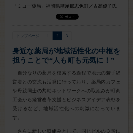
「ミコー薬局」福岡県糟屋郡志免町／古髙優子氏
トップページ
1
2
3
身近な薬局が地域活性化の中枢を
担うことで“人も町も元気に！”
自分なりの薬局を模索する過程で地元の若手経
営者との交流も活発に行っており、薬局内カフェ
や母親同士の共助ネットワークへの取組みが町商
工会から経営改革支援とビジネスアイデア表彰を
受けるなど、地域活性化への刺激になっていま
す。
さらに新しい取組みとして、同じビルの３階に