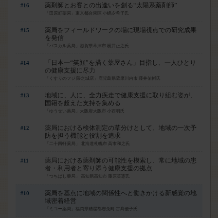
薬剤師とお客との出逢いを創る“太陽系薬剤師”
#16
「田原町薬局」東京都台東区 小嶋夕希子氏
薬局をフィールドワークの場に現場視点での研究成果
#15
を発信
「パスカル薬局」滋賀県草津市 横井正之氏
「日本一“笑顔”を描く薬屋さん」目指し、一人ひとり
#14
の健康支援に尽力
「くすりのフジ 隈之城店」鹿児島県薩摩川内市 藤井佑輔氏
地域に、人に、全力疾走で健康支援に取り組む姿が、
#13
国籍を超えた支持を集める
「ゆうせい薬局」大阪府大阪市 小西明氏
薬局における検体測定の草分けとして、地域の一次予
#12
防を担う機能と役割を追求
「二十四軒薬局」 北海道札幌市 高市和之氏
薬局における薬剤師の可能性を模索し、常に地域の患
#11
はい
者・利用者と寄り添う健康支援の拠点
「つちばし薬局」 高知県高知市 藤原英憲氏
薬局を基点に地域の関係性へと働きかける新感覚の地
#10
域密着経営
「ミコー薬局」福岡県糟屋郡志免町 古髙優子氏